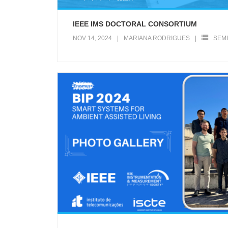
IEEE IMS DOCTORAL CONSORTIUM
NOV 14, 2024
MARIANA RODRIGUES
SEM