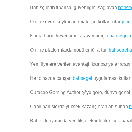
Bahisçilerin finansal güvenliğini sağlayan
bahse
Online oyun keyfini artırmak için kullanıcılar
pinc
Kumarhane heyecanını arayanlar için
bahsegel g
Online platformlarda popülerliği artan
bahsegel gi
Yeni üyelere verilen avantajlı kampanyalar aras
Her cihazda çalışan
bahsegel
uygulaması kullanıcı
Curacao Gaming Authority’ye göre, dünya geneli
Canlı bahislerde yüksek kazanç oranları sunan
p
Bahis dünyasında yenilikçi teknolojiler kullanara