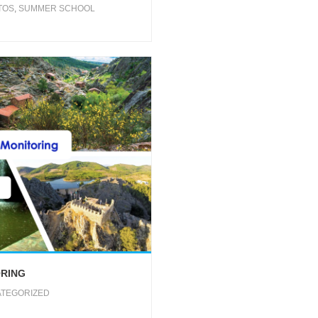
TOS
,
SUMMER SCHOOL
ORING
TEGORIZED