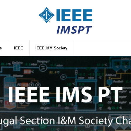
s
IEEE
IEEE I&M Society