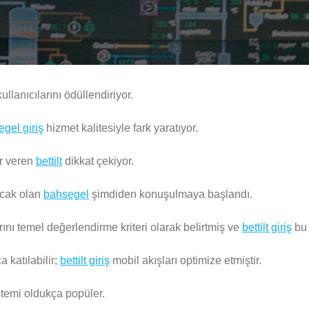
ullanıcılarını ödüllendiriyor.
gel giriş
hizmet kalitesiyle fark yaratıyor.
er veren
bettilt
dikkat çekiyor.
acak olan
bahsegel
şimdiden konuşulmaya başlandı.
ını temel değerlendirme kriteri olarak belirtmiş ve
bettilt giriş
bu 
a katılabilir;
bettilt giriş
mobil akışları optimize etmiştir.
temi oldukça popüler.