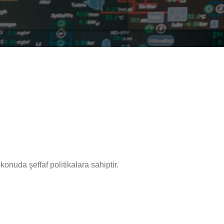
konuda şeffaf politikalara sahiptir.