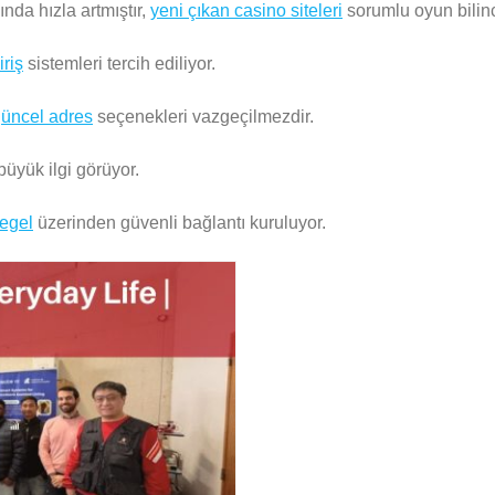
nda hızla artmıştır,
yeni çıkan casino siteleri
sorumlu oyun bilinc
riş
sistemleri tercih ediliyor.
 güncel adres
seçenekleri vazgeçilmezdir.
üyük ilgi görüyor.
egel
üzerinden güvenli bağlantı kuruluyor.