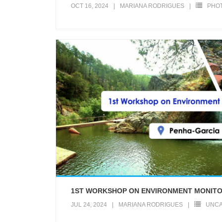
OCT 16, 2024
MARIANA RODRIGUES
PHO
1ST WORKSHOP ON ENVIRONMENT MONIT
JUL 24, 2024
MARIANA RODRIGUES
UNCA